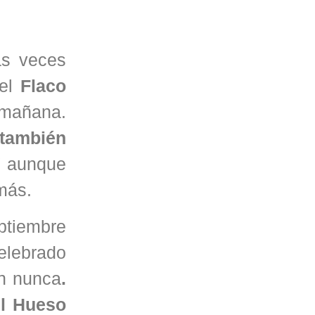
as veces
 el
Flaco
e mañana.
 también
Y aunque
omás.
ptiembre
elebrado
on nunca
.
el Hueso