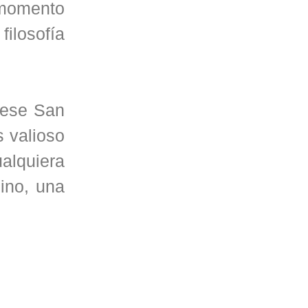
n momento
ilosofía
 ese San
s valioso
ualquiera
ino, una