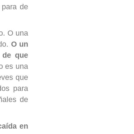
o para de
o. O una
ado.
O un
r de que
ho es una
ieves que
dos para
ñales de
caída en