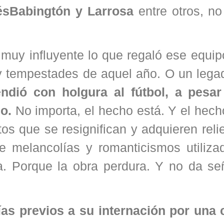
glésBabingtón y Larrosa
entre otros, n
muy influyente lo que regaló ese equip
s y tempestades de aquel año. O un leg
endió con holgura al fútbol, a pesa
lo.
No importa, el hecho está. Y el hec
os que se resignifican y adquieren rel
e melancolías y romanticismos utiliza
a. Porque la obra perdura. Y no da se
ías previos a su internación por una 