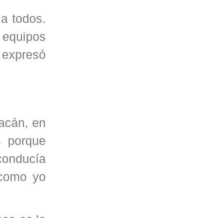
 a todos.
s equipos
 expresó
racán, en
s porque
 conducía
 como yo