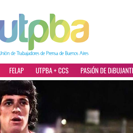
FELAP
UTPBA + CCS
PASiÓN DE DiBUJANT