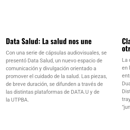
Data Salud: La salud nos une
Cl
ot
Con una serie de cápsulas audiovisuales, se
La 
presentó Data Salud, un nuevo espacio de
en 
comunicación y divulgación orientado a
ent
promover el cuidado de la salud. Las piezas,
Dua
de breve duración, se difunden a través de
Dis
las distintas plataformas de DATA.U y de
tra
la UTPBA.
“ju