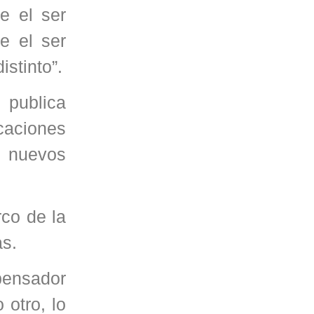
e el ser
e el ser
stinto”.
 publica
icaciones
s nuevos
co de la
as.
pensador
 otro, lo