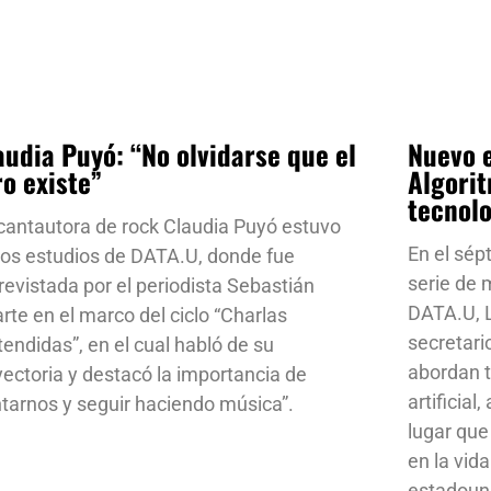
audia Puyó: “No olvidarse que el
Nuevo e
ro existe”
Algorit
tecnol
cantautora de rock Claudia Puyó estuvo
En el sép
los estudios de DATA.U, donde fue
serie de
revistada por el periodista Sebastián
DATA.U, L
rte en el marco del ciclo “Charlas
secretari
tendidas”, en el cual habló de su
abordan t
yectoria y destacó la importancia de
artificial
ntarnos y seguir haciendo música”.
lugar que
en la vid
estadoun