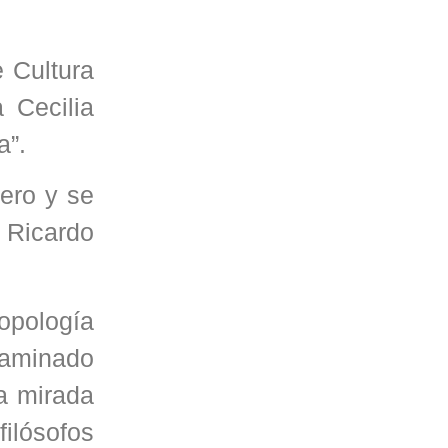
 Cultura
 Cecilia
a”.
ero y se
 Ricardo
ropología
ntaminado
La mirada
filósofos