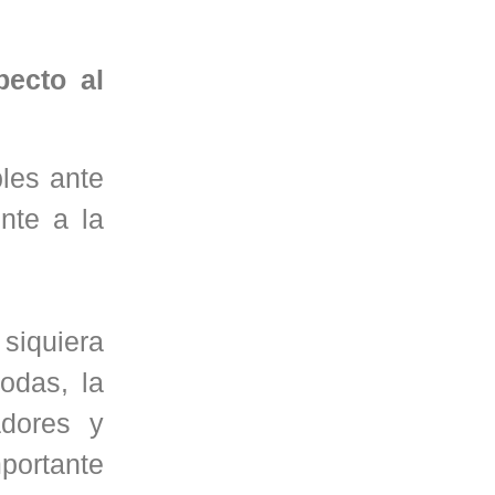
pecto al
bles ante
nte a la
 siquiera
odas, la
adores y
mportante