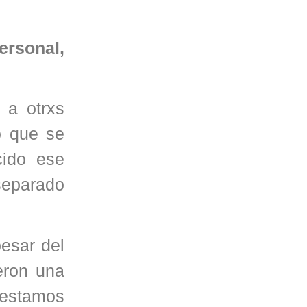
ersonal,
 a otrxs
o que se
cido ese
separado
esar del
eron una
estamos