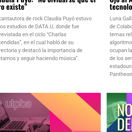
ro existe”
tecnol
cantautora de rock Claudia Puyó estuvo
Luna Gall
los estudios de DATA.U, donde fue
de Colab
revistada en el ciclo “Charlas
temas rela
tendidas”, en el cual habló de su
algoritmo
yectoria y destacó la importancia de
ocupan la
ntarnos y seguir haciendo música”.
de los se
estadoun
Pantheon