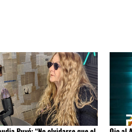
audia Puyó: “No olvidarse que el
Ojo al 