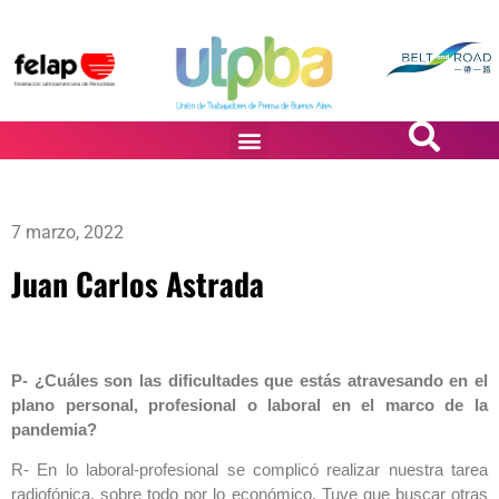
PASiÓN DE DiBUJANTES
7 marzo, 2022
Juan Carlos Astrada
P- ¿Cuáles son las dificultades que estás atravesando en el
plano personal, profesional o laboral en el marco de la
pandemia?
R- En lo laboral-profesional se complicó realizar nuestra tarea
radiofónica, sobre todo por lo económico. Tuve que buscar otras