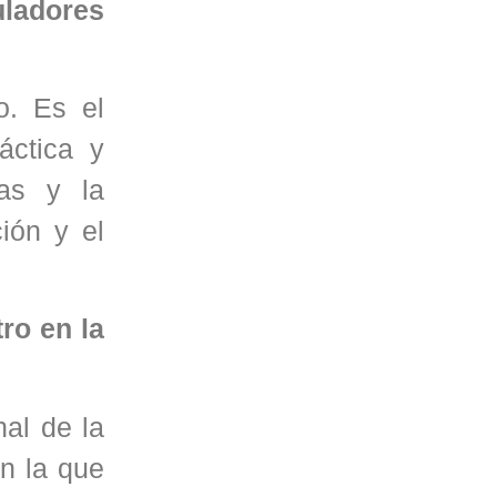
uladores
o. Es el
áctica y
ras y la
ión y el
ro en la
nal de la
on la que