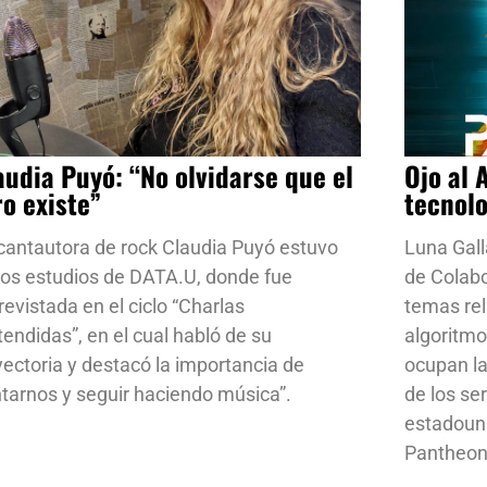
audia Puyó: “No olvidarse que el
Ojo al 
ro existe”
tecnol
cantautora de rock Claudia Puyó estuvo
Luna Gall
los estudios de DATA.U, donde fue
de Colab
revistada en el ciclo “Charlas
temas rela
tendidas”, en el cual habló de su
algoritmo
yectoria y destacó la importancia de
ocupan la
ntarnos y seguir haciendo música”.
de los se
estadoun
Pantheon