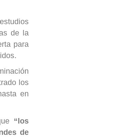
estudios
tas de la
erta para
idos.
minación
trado los
hasta en
 que
“los
andes de