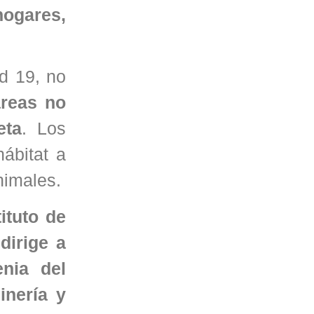
hogares,
d 19, no
áreas no
eta
. Los
hábitat a
nimales.
ituto de
dirige a
nia del
inería y