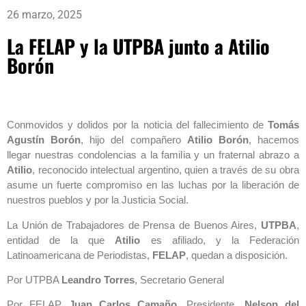
26 marzo, 2025
La FELAP y la UTPBA junto a Atilio
Borón
Conmovidos y dolidos por la noticia del fallecimiento de
Tomás
Agustín Borón
, hijo del compañero
Atilio Borón
, hacemos
llegar nuestras condolencias a la familia y un fraternal abrazo a
Atilio
, reconocido intelectual argentino, quien a través de su obra
asume un fuerte compromiso en las luchas por la liberación de
nuestros pueblos y por la Justicia Social.
La Unión de Trabajadores de Prensa de Buenos Aires,
UTPBA
,
entidad de la que
Atilio
es afiliado, y la Federación
Latinoamericana de Periodistas,
FELAP
, quedan a disposición.
Por UTPBA
Leandro Torres
, Secretario General
Por FELAP
Juan Carlos Camaño
, Presidente.
Nelson del