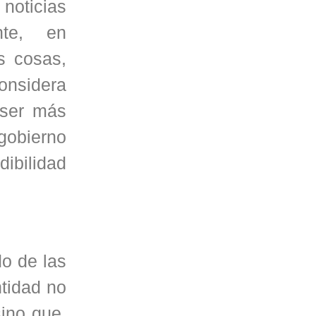
noticias
nte, en
s cosas,
onsidera
 ser más
 gobierno
ibilidad
do de las
tidad no
sino que,