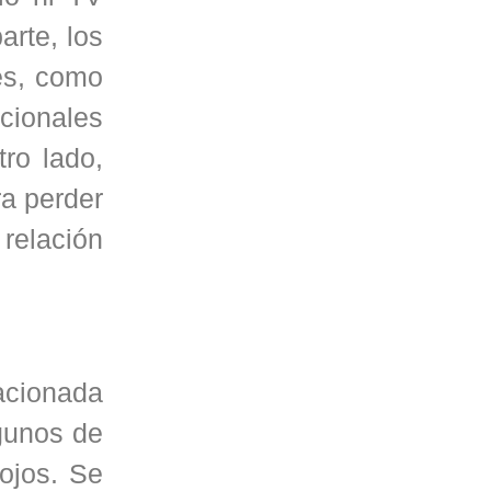
arte, los
es, como
acionales
ro lado,
ra perder
relación
lacionada
lgunos de
ojos. Se