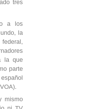
ado tres
o a los
gundo, la
federal,
rnadores
a la que
omo parte
 español
 (VOA).
 y mismo
io ni TV