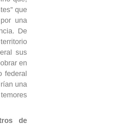
ntes” que
 por una
ncia. De
rritorio
eral sus
obrar en
 federal
irían una
n temores
tros de