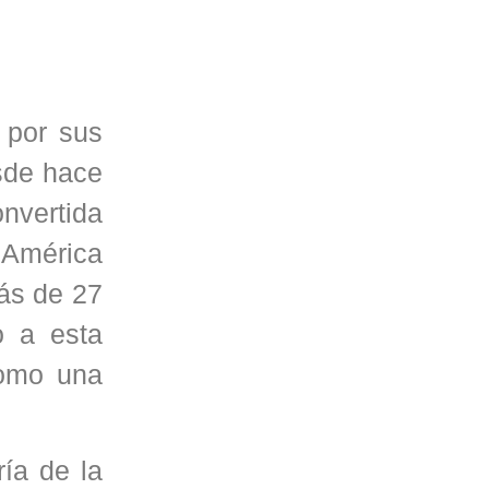
 por sus
sde hace
onvertida
 América
más de 27
o a esta
como una
ía de la