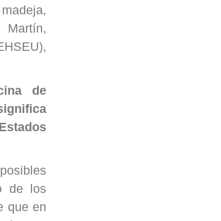
 madeja,
 Martín,
CEHSEU),
cina de
ignifica
 Estados
osibles
o de los
e que en