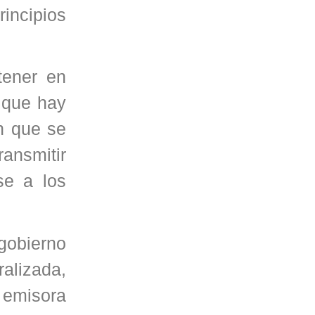
incipios
tener en
o que hay
n que se
ransmitir
se a los
 gobierno
alizada,
 emisora