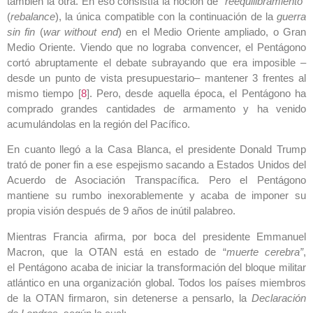
también la otra. En eso consistía la noción de “
reequilibramiento”
(
rebalance
), ‎la única compatible con la continuación de la
guerra
sin fin
(
war without end
) en el Medio ‎Oriente ampliado, o Gran
Medio Oriente. Viendo que no lograba convencer, el Pentágono
cortó ‎abruptamente el debate subrayando que era imposible –
desde un punto de vista presupuestario– ‎mantener 3 frentes al
mismo tiempo [
8
]. Pero, ‎desde aquella época, el Pentágono ha
comprado grandes cantidades de armamento y ha venido
‎acumulándolas en la región del Pacífico. ‎
En cuanto llegó a la Casa Blanca, el presidente Donald Trump
trató de poner fin a ese espejismo ‎sacando a Estados Unidos del
Acuerdo de Asociación Transpacífica. Pero el Pentágono
mantiene ‎su rumbo inexorablemente y acaba de imponer su
propia visión después de 9 años de ‎inútil palabreo. ‎
Mientras Francia afirma, por boca del presidente Emmanuel
Macron, que la OTAN está en estado ‎de “
muerte cerebra”
,
el Pentágono acaba de iniciar la transformación del bloque militar
‎atlántico en una organización global. Todos los países miembros
de la OTAN firmaron, ‎sin detenerse a pensarlo, la
Declaración