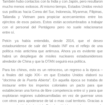
También hubo contactos con la India y con Japón, pero resultaron
mucho menos exitosos. ‎Al mismo tiempo, Estados Unidos revisó
sus políticas hacia Corea del Sur, Indonesia, Myanmar, ‎Filipinas,
Tailandia y Vietnam para propiciar acercamientos entre los
ejércitos de esos países. ‎Estos están acostumbrados a trabajar
con el personal del Pentágono pero no suele relacionarse
entre sí. ‎
Pekín ya había entendido, desde 2014, que el deseo
estadounidense de salir del Tratado INF era el ‎reflejo de una
política más antichina que antirrusa. Ahora ya es evidente que
habrá un despliegue ‎de misiles nucleares estadounidenses
alrededor de China y que la OTAN seguirá esa política. ‎
Para los chinos, esto es un retroceso, un regreso a la época –
a finales del siglo XIX– en que ‎Estados Unidos elaboró su
“
doctrina de la Puerta Abierta”
. En aquella época se trataba de
‎instaurar entre los imperios coloniales un pacto para que
establecieran una forma de libre ‎competencia entre sí y para que
explotaran regiones subdesarrolladas en vez de guerrear unos
‎con otros para apoderarse de tal o mas cual territorio. Gracias a