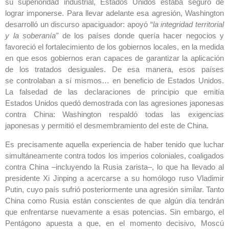
su superioridad industrial, ‎Estados Unidos estaba seguro de
lograr imponerse. Para llevar adelante esa agresión, ‎Washington
desarrolló un discurso apaciguador: apoyó “
la integridad territorial
y la soberanía”
‎de los países donde quería hacer negocios y
favoreció el fortalecimiento de los gobiernos locales, ‎en la medida
en que esos gobiernos eran capaces de garantizar la aplicación
de los tratados ‎desiguales. De esa manera, esos países
se controlaban a sí mismos… en beneficio de ‎Estados Unidos.
La falsedad de las declaraciones de principio que emitía
Estados Unidos quedó ‎demostrada con las agresiones japonesas
contra China: Washington respaldó todas las exigencias
‎japonesas y permitió el desmembramiento del este de China. ‎
Es precisamente aquella experiencia de haber tenido que luchar
simultáneamente contra todos los ‎imperios coloniales, coaligados
contra China –incluyendo la Rusia zarista–, lo que ha llevado al
‎presidente Xi Jinping a acercarse a su homólogo ruso Vladimir
Putin, cuyo país sufrió ‎posteriormente una agresión similar. Tanto
China como Rusia están conscientes de que algún día ‎tendrán
que enfrentarse nuevamente a esas potencias. Sin embargo, el
Pentágono apuesta a que, ‎en el momento decisivo, Moscú