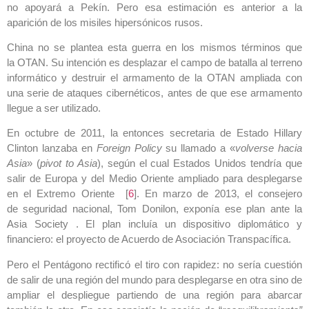
no apoyará a Pekín. Pero esa estimación es anterior a la
‎aparición de los misiles hipersónicos rusos. ‎
China no se plantea esta guerra en los mismos términos que
la OTAN. Su intención es desplazar el ‎campo de batalla al terreno
informático y destruir el armamento de la OTAN ampliada con
una ‎serie de ataques cibernéticos, antes de que ese armamento
llegue a ser utilizado. ‎
En octubre de 2011, la entonces secretaria de Estado Hillary
Clinton lanzaba en
Foreign Policy
‎su llamado a «
volverse hacia
Asia
» (
pivot to Asia
), según el cual Estados Unidos tendría que
‎salir de Europa y del Medio Oriente ampliado para desplegarse
en el Extremo Oriente ‎‎ [
6
]. En marzo de 2013, ‎el consejero
de seguridad nacional, Tom Donilon, exponía ese plan ante la
Asia Society . El plan incluía un dispositivo diplomático y
financiero: el ‎proyecto de Acuerdo de Asociación Transpacífica. ‎
Pero el Pentágono rectificó el tiro con rapidez: no sería cuestión
de salir de una región del ‎mundo para desplegarse en otra sino de
ampliar el despliegue partiendo de una región para ‎abarcar