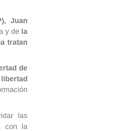
P), Juan
ia y de
la
a tratan
ertad de
libertad
ormación
idar las
 con la