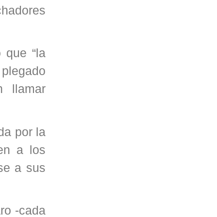
chadores
o que “la
 plegado
n llamar
a por la
n a los
se a sus
aro -cada