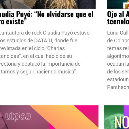
audia Puyó: “No olvidarse que el
Ojo al 
ro existe”
tecnol
cantautora de rock Claudia Puyó estuvo
Luna Gall
los estudios de DATA.U, donde fue
de Colab
revistada en el ciclo “Charlas
temas rela
tendidas”, en el cual habló de su
algoritmo
yectoria y destacó la importancia de
ocupan la
ntarnos y seguir haciendo música”.
de los se
estadoun
Pantheon