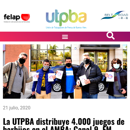
PASiÓN DE DiBUJANTES
21 julio, 2020
La UTPBA distribuye 4.000 juegos de
barbijos en el AMBA: Canal 9, FM