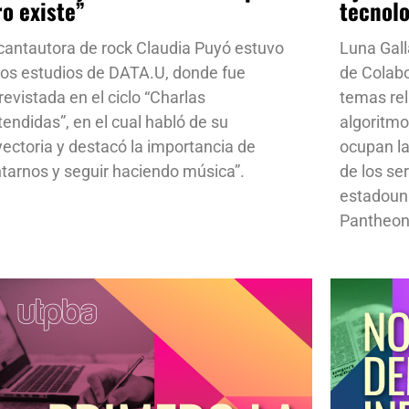
ro existe”
tecnol
cantautora de rock Claudia Puyó estuvo
Luna Gall
los estudios de DATA.U, donde fue
de Colab
revistada en el ciclo “Charlas
temas rela
tendidas”, en el cual habló de su
algoritmo
yectoria y destacó la importancia de
ocupan la
ntarnos y seguir haciendo música”.
de los se
estadoun
Pantheon