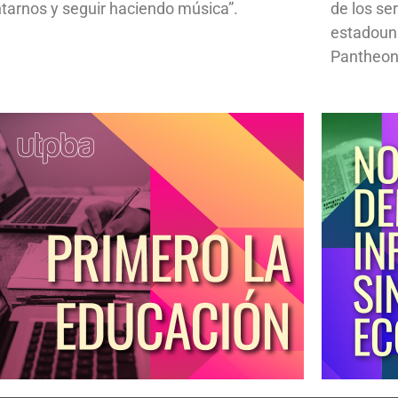
ntarnos y seguir haciendo música”.
de los se
estadoun
Pantheon