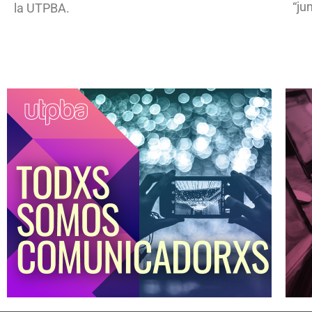
“ju
la UTPBA.