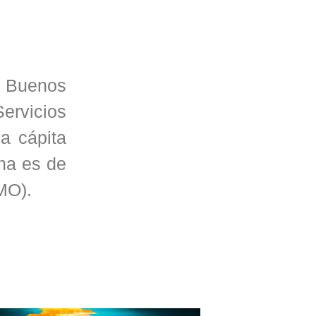
e Buenos
ervicios
a cápita
cha es de
MO).