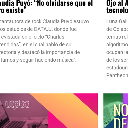
audia Puyó: “No olvidarse que el
Ojo al 
ro existe”
tecnol
cantautora de rock Claudia Puyó estuvo
Luna Gall
los estudios de DATA.U, donde fue
de Colab
revistada en el ciclo “Charlas
temas rela
tendidas”, en el cual habló de su
algoritmo
yectoria y destacó la importancia de
ocupan la
ntarnos y seguir haciendo música”.
de los se
estadoun
Pantheon