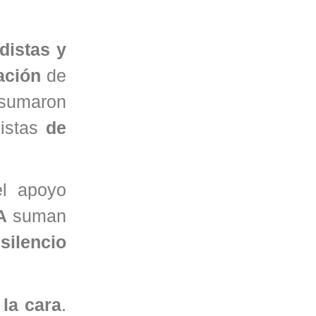
distas y
ación
de
 sumaron
distas
de
l apoyo
A
suman
l
silencio
 la cara
.