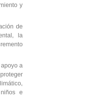
imiento y
ación de
ntal, la
ncremento
l apoyo a
 proteger
limático,
 niños e