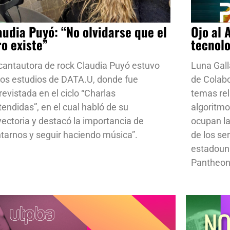
audia Puyó: “No olvidarse que el
Ojo al 
ro existe”
tecnol
cantautora de rock Claudia Puyó estuvo
Luna Gall
los estudios de DATA.U, donde fue
de Colab
revistada en el ciclo “Charlas
temas rela
tendidas”, en el cual habló de su
algoritmo
yectoria y destacó la importancia de
ocupan la
ntarnos y seguir haciendo música”.
de los se
estadoun
Pantheon