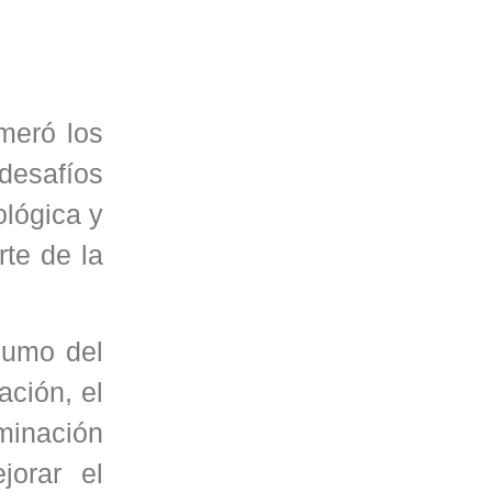
meró los
desafíos
ológica y
rte de la
nsumo del
ción, el
aminación
jorar el