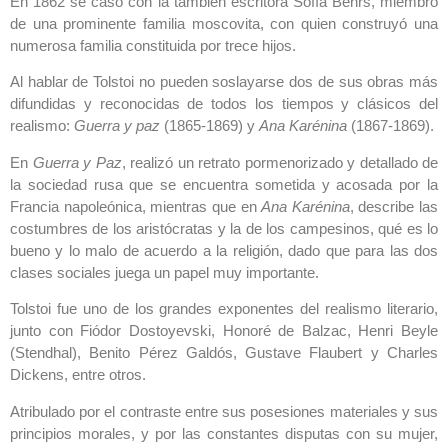
En 1862 se casó con la también escritora Sofía Behrs, miembro
de una prominente familia moscovita, con quien construyó una
numerosa familia constituida por trece hijos.
Al hablar de Tolstoi no pueden soslayarse dos de sus obras más
difundidas y reconocidas de todos los tiempos y clásicos del
realismo:
Guerra y paz
(1865-1869) y
Ana Karénina
(1867-1869).
En
Guerra y Paz
, realizó un retrato pormenorizado y detallado de
la sociedad rusa que se encuentra sometida y acosada por la
Francia napoleónica, mientras que en
Ana Karénina
, describe las
costumbres de los aristócratas y la de los campesinos, qué es lo
bueno y lo malo de acuerdo a la religión, dado que para las dos
clases sociales juega un papel muy importante.
Tolstoi fue uno de los grandes exponentes del realismo literario,
junto con Fiódor Dostoyevski, Honoré de Balzac, Henri Beyle
(Stendhal), Benito Pérez Galdós, Gustave Flaubert y Charles
Dickens, entre otros.
Atribulado por el contraste entre sus posesiones materiales y sus
principios morales, y por las constantes disputas con su mujer,