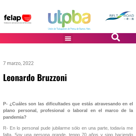
PASiÓN DE DiBUJANTES
7 marzo, 2022
Leonardo Bruzzoni
P- ¿Cuáles son las dificultades que estás atravesando en el
plano personal, profesional o laboral en el marco de la
pandemia?
R- En lo personal pude jubilarme sólo en una parte, todavía me
falta. Soy una persona grande, tengo 70 años y sigo haciendo