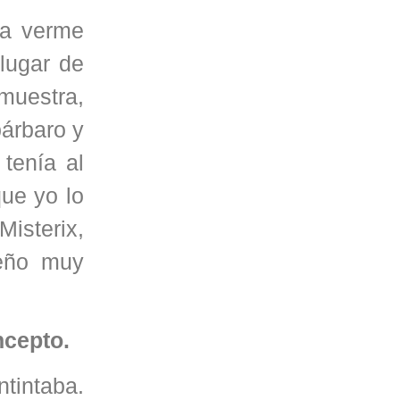
ía verme
 lugar de
muestra,
bárbaro y
tenía al
que yo lo
Misterix,
ueño muy
ncepto.
tintaba.