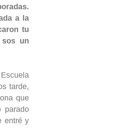
poradas.
ada a la
caron tu
s sos un
 Escuela
s tarde,
sona que
o parado
 entré y