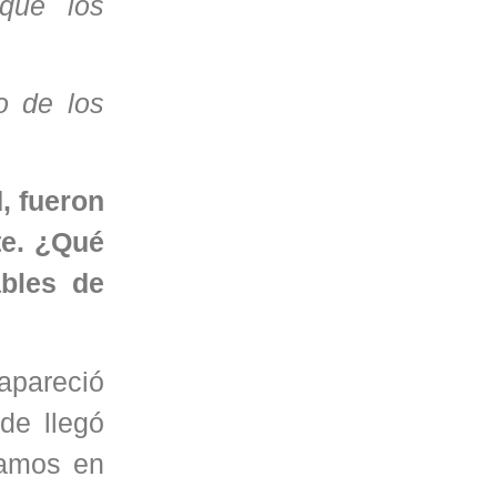
 que los
o de los
d, fueron
te. ¿Qué
ables de
apareció
de llegó
damos en