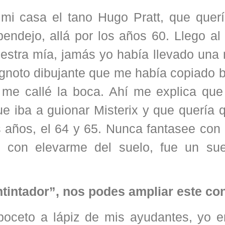
a mi casa el tano Hugo Pratt, que quer
endejo, allá por los años 60. Llego al
estra mía, jamás yo había llevado una 
 ignoto dibujante que me había copiado 
 me callé la boca. Ahí me explica que 
e iba a guionar Misterix y que quería 
s años, el 64 y 65. Nunca fantasee con 
a, con elevarme del suelo, fue un s
ntintador”, nos podes ampliar este co
boceto a lápiz de mis ayudantes, yo en