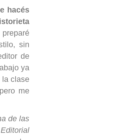
ue hacés
storieta
 preparé
ilo, sin
ditor de
rabajo ya
 la clase
 pero me
na de las
ditorial