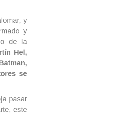
lomar, y
armado y
no de la
tín Hel,
 Batman,
tores se
ja pasar
rte, este