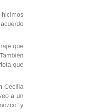
, hicimos
o acuerdo
naje que
 También
rieta que
 Cecilia
veo a un
onozco” y