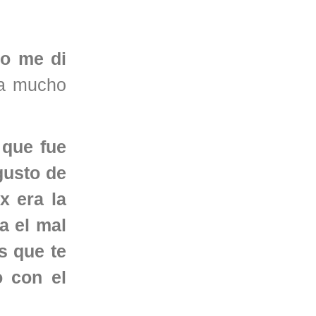
po me di
ba mucho
 que fue
gusto de
x era la
a el mal
s que te
o con el