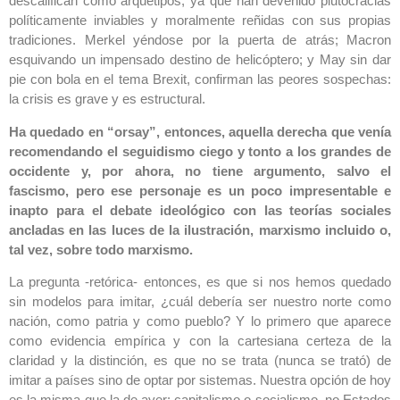
descalifican como arquetipos, ya que han devenido plutocracias
políticamente inviables y moralmente reñidas con sus propias
tradiciones. Merkel yéndose por la puerta de atrás; Macron
esquivando un impensado destino de helicóptero; y May sin dar
pie con bola en el tema Brexit, confirman las peores sospechas:
la crisis es grave y es estructural.
Ha quedado en “orsay”, entonces, aquella derecha que venía
recomendando el seguidismo ciego y tonto a los grandes de
occidente y, por ahora, no tiene argumento, salvo el
fascismo, pero ese personaje es un poco impresentable e
inapto para el debate ideológico con las teorías sociales
ancladas en las luces de la ilustración, marxismo incluido o,
tal vez, sobre todo marxismo.
La pregunta -retórica- entonces, es que si nos hemos quedado
sin modelos para imitar, ¿cuál debería ser nuestro norte como
nación, como patria y como pueblo? Y lo primero que aparece
como evidencia empírica y con la cartesiana certeza de la
claridad y la distinción, es que no se trata (nunca se trató) de
imitar a países sino de optar por sistemas. Nuestra opción de hoy
es la misma que la de ayer: capitalismo o socialismo, no Estados