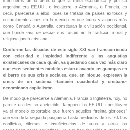
mentideros de la derecha que la meta económica y política
argentina era EE.UU., o Inglaterra, o Alemania, o Francia, es
decir, parecerse a ellos, pues se trataba de países exitosos y
culturalmente afines en la medida en que todos y algunos más
como Canadá o Australia, constituían la civilización occidental,
que hunde -así se decía- sus raíces en la tradición moral y
religiosa judeo-cristiana.
Conforme las décadas de este siglo XXI van transcurriendo
con celeridad e impiedad indiferente a las angustias
existenciales de cada quién, va quedando cada vez más claro
que esos sedicentes modelos están clavando las guampas en
el barro de sus crisis sociales, que, en bloque, expresan la
crisis de un sistema -también occidental y cristiano-
denominado capitalismo.
De modo que parecerse a Alemania, Francia o Inglaterra, hoy, no
parece un destino apetecible. Tampoco los EE.UU. constituyen
ya el modelo exportable que fueron aquellos “treinta gloriosos”
que van de la segunda posguerra hasta mediados de los ’70. Los
conflictos, dilemas e insuficiencias de unos y otros los