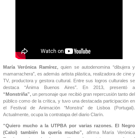
María Verónica Ramírez,
quien se autodenomina “dibujera y
mamarrachera”, es además artista plástica, realizadora de cine y
TV, productora y gestora cultural. Entre sus logros culturales se
destaca “Ánima Buenos Aires”. En 2013, presentó a
“Monstriña”,
un personaje que recibió gran repercusión tanto del
público como de la crítica, y tuvo una destacada participación en
el Festival de Animación “Monstra” de Lisboa (Portugal).
Actualmente, ocupa la contratapa del diario Clarín.
“Quiero mucho a la UTPBA por varias razones. El Negro
(Caloi) también la quería mucho”,
afirma María Verónica