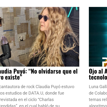
audia Puyó: “No olvidarse que el
Ojo al 
ro existe”
tecnol
cantautora de rock Claudia Puyó estuvo
Luna Gall
los estudios de DATA.U, donde fue
de Colab
revistada en el ciclo “Charlas
temas rela
tendidas”, en el cual habló de su
algoritmo