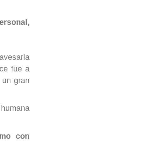
ersonal,
avesarla
nce fue a
 un gran
d humana
amo con