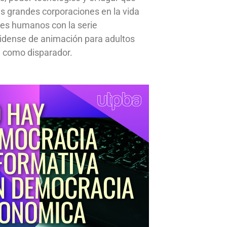
s grandes corporaciones en la vida
res humanos con la serie
idense de animación para adultos
 como disparador.