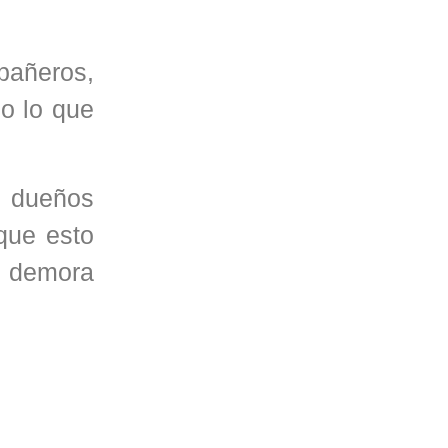
mpañeros,
o lo que
n dueños
que esto
ta demora