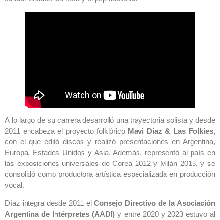
A lo largo de su carrera desarrolló una trayectoria solista y desde
2011 encabeza el proyecto folklórico
Mavi Díaz & Las Folkies,
con el que editó discos y realizó presentaciones en Argentina,
Europa, Estados Unidos y Asia. Además, representó al país en
las exposiciones universales de Corea 2012 y Milán 2015, y se
consolidó como productora artística especializada en producción
vocal.
Díaz integra desde 2011 el
Consejo Directivo de la Asociación
Argentina de Intérpretes (AADI)
y entre 2020 y 2023 estuvo al