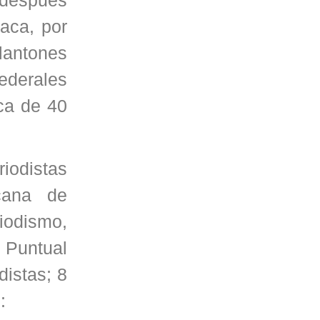
aca, por
plantones
ederales
ca de 40
odistas
cana de
iodismo,
 Puntual
istas; 8
: