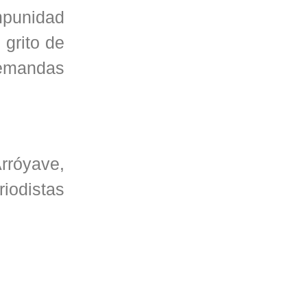
mpunidad
 grito de
demandas
rróyave,
iodistas