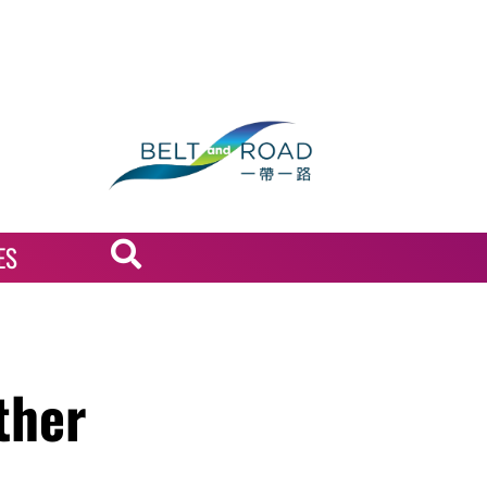
ES
ther