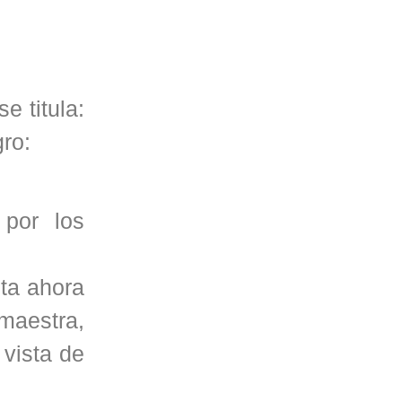
e titula:
gro:
por los
ta ahora
 maestra,
vista de