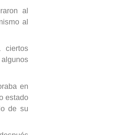
raron al
mismo al
 ciertos
, algunos
oraba en
do estado
do de su
 después