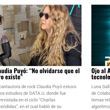
audia Puyó: “No olvidarse que el
Ojo al 
ro existe”
tecnol
cantautora de rock Claudia Puyó estuvo
Luna Gall
los estudios de DATA.U, donde fue
de Colab
revistada en el ciclo “Charlas
temas rela
tendidas”, en el cual habló de su
algoritmo