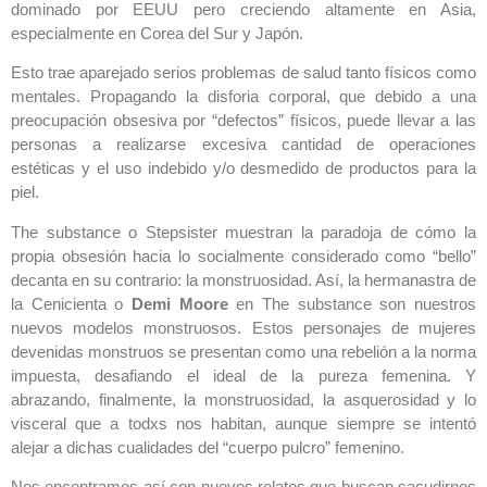
dominado por EEUU pero creciendo altamente en Asia,
especialmente en Corea del Sur y Japón.
Esto trae aparejado serios problemas de salud tanto físicos como
mentales. Propagando la disforia corporal, que debido a una
preocupación obsesiva por “defectos” físicos, puede llevar a las
personas a realizarse excesiva cantidad de operaciones
estéticas y el uso indebido y/o desmedido de productos para la
piel.
The substance o Stepsister muestran la paradoja de cómo la
propia obsesión hacia lo socialmente considerado como “bello”
decanta en su contrario: la monstruosidad. Así, la hermanastra de
la Cenicienta o
Demi Moore
en The substance son nuestros
nuevos modelos monstruosos. Estos personajes de mujeres
devenidas monstruos se presentan como una rebelión a la norma
impuesta, desafiando el ideal de la pureza femenina. Y
abrazando, finalmente, la monstruosidad, la asquerosidad y lo
visceral que a todxs nos habitan, aunque siempre se intentó
alejar a dichas cualidades del “cuerpo pulcro” femenino.
Nos encontramos así con nuevos relatos que buscan sacudirnos