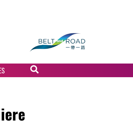
ES
iere