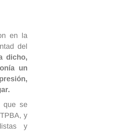
on en la
ntad del
 dicho,
ponía un
presión,
ar.
a que se
UTPBA, y
istas y