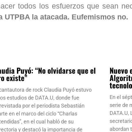
acer todos los esfuerzos que sean nec
a UTPBA la atacada. Eufemismos no.
audia Puyó: “No olvidarse que el
Nuevo e
ro existe”
Algorit
tecnol
cantautora de rock Claudia Puyó estuvo
En el sép
los estudios de DATA.U, donde fue
serie de
revistada por el periodista Sebastián
DATA.U, L
rte en el marco del ciclo “Charlas
secretari
tendidas”, en el cual habló de su
abordan t
yectoria y destacó la importancia de