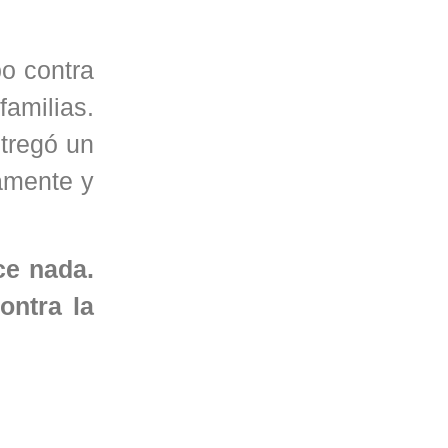
bo contra
amilias.
ntregó un
camente y
ce nada.
ontra la