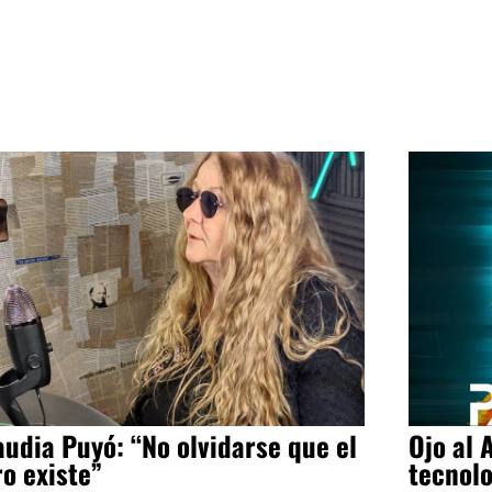
audia Puyó: “No olvidarse que el
Ojo al 
ro existe”
tecnol