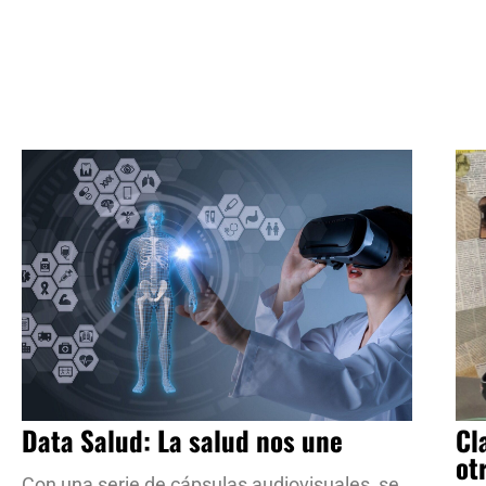
Data Salud: La salud nos une
Cl
ot
Con una serie de cápsulas audiovisuales, se