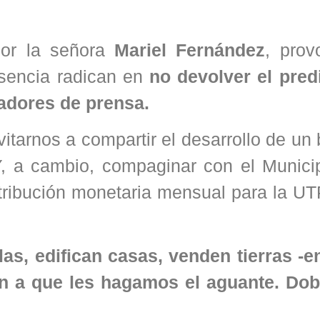
por la señora
Mariel Fernández
, prov
esencia radican en
no devolver el pred
jadores de prensa.
itarnos a compartir el desarrollo de un 
Y, a cambio, compaginar con el Municip
tribución monetaria mensual para la U
as, edifican casas, venden tierras -en
an a que les hagamos el aguante. Do