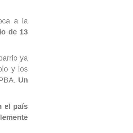
oca a la
io de 13
barrio ya
io y los
TPBA.
Un
 el país
blemente