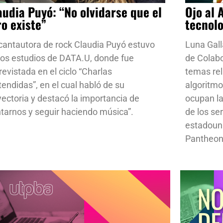
audia Puyó: “No olvidarse que el
Ojo al 
ro existe”
tecnol
cantautora de rock Claudia Puyó estuvo
Luna Gall
los estudios de DATA.U, donde fue
de Colab
revistada en el ciclo “Charlas
temas rela
tendidas”, en el cual habló de su
algoritmo
yectoria y destacó la importancia de
ocupan la
ntarnos y seguir haciendo música”.
de los se
estadoun
Pantheon