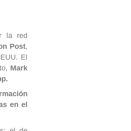
r la red
on Post
,
EEUU. El
to,
Mark
pp.
ormación
as en el
s: el de