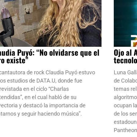
audia Puyó: “No olvidarse que el
Ojo al 
ro existe”
tecnol
cantautora de rock Claudia Puyó estuvo
Luna Gall
los estudios de DATA.U, donde fue
de Colab
revistada en el ciclo “Charlas
temas rela
tendidas”, en el cual habló de su
algoritmo
yectoria y destacó la importancia de
ocupan la
ntarnos y seguir haciendo música”.
de los se
estadoun
Pantheon