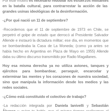
Por este motivo
es necesario
redoblar los esfuerzos militantes
en la batalla cultural, para contrarrestar la acción de las
grandes usinas ideológicas de la desinformación.
-¿Por qué nació un 11 de septiembre?
-Recordemos que el 11 de septiembre de 1973 en Chile, se
perpetró el golpe de estado que derrocó al Presidente Salvador
Allende e instauró la dictadura militar; ese día, en momentos que
se bombardeaba la Casa de La Moneda; (como ya antes se
había hecho en Argentina en Plaza de Mayo en 1955) Allende
daba su último discurso transmitido por Radio Magallanes.
Hoy esa misma derecha ya no utiliza aviones, tanques y
ejércitos para bombardear, perseguir, encarcelar y
exterminar las mentes y los corazones de nuestra sociedad,
sino que manipula la información desde los medios y las
redes sociales.
-¿Cómo está constituido el colectivo de trabajo?
-La redacción integrada por
Daniela Ianivelli
y
Sebastián
Álvarez
y quien te habla, que al mismo tiempo realizamos el