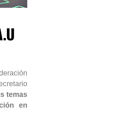
A.U
eración
cretario
os temas
ción en