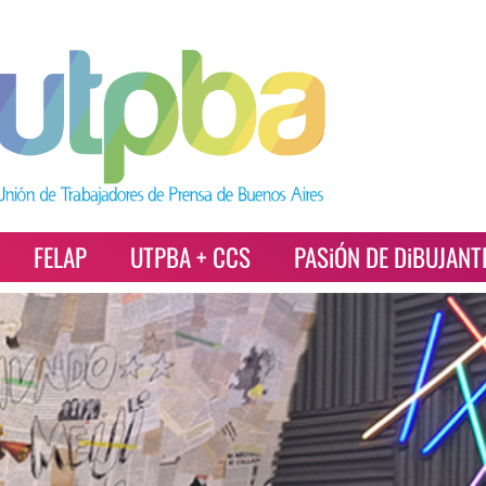
FELAP
UTPBA + CCS
PASiÓN DE DiBUJANT