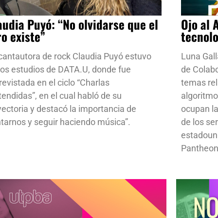
audia Puyó: “No olvidarse que el
Ojo al 
ro existe”
tecnol
cantautora de rock Claudia Puyó estuvo
Luna Gall
los estudios de DATA.U, donde fue
de Colab
revistada en el ciclo “Charlas
temas rela
tendidas”, en el cual habló de su
algoritmo
yectoria y destacó la importancia de
ocupan la
ntarnos y seguir haciendo música”.
de los se
estadoun
Pantheon