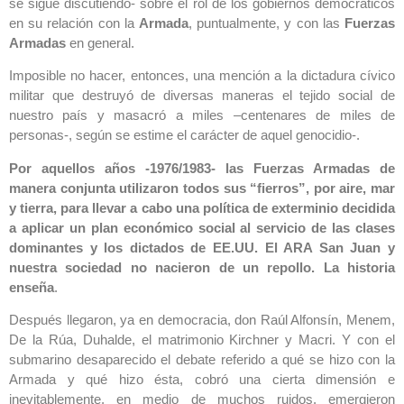
se sigue discutiendo- sobre el rol de los gobiernos democráticos
en su relación con la
Armada
, puntualmente, y con las
Fuerzas
Armadas
en general.
Imposible no hacer, entonces, una mención a la dictadura cívico
militar que destruyó de diversas maneras el tejido social de
nuestro país y masacró a miles –centenares de miles de
personas-, según se estime el carácter de aquel genocidio-.
Por aquellos años -1976/1983- las Fuerzas Armadas de
manera conjunta utilizaron todos sus “fierros”, por aire, mar
y tierra, para llevar a cabo una política de exterminio decidida
a aplicar un plan económico social al servicio de las clases
dominantes y los dictados de EE.UU. El ARA San Juan y
nuestra sociedad no nacieron de un repollo. La historia
enseña
.
Después llegaron, ya en democracia, don Raúl Alfonsín, Menem,
De la Rúa, Duhalde, el matrimonio Kirchner y Macri. Y con el
submarino desaparecido el debate referido a qué se hizo con la
Armada y qué hizo ésta, cobró una cierta dimensión e
inevitablemente, en medio de muchos ruidos, emergieron