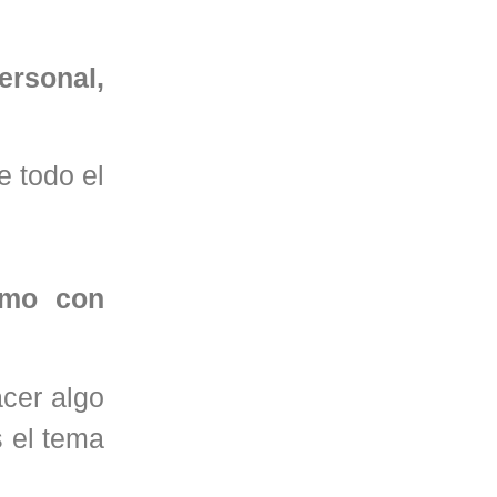
ersonal,
e todo el
amo con
acer algo
 el tema