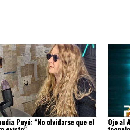
audia Puyó: “No olvidarse que el
Ojo al 
ro existe”
tecnol