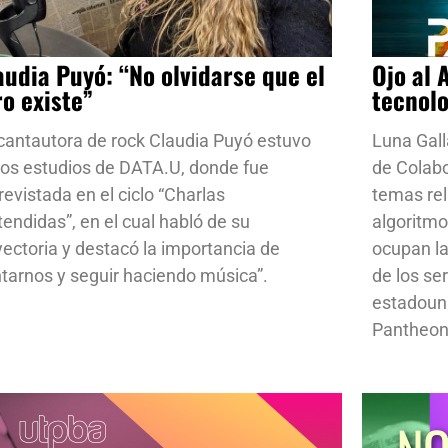
audia Puyó: “No olvidarse que el
Ojo al 
ro existe”
tecnol
cantautora de rock Claudia Puyó estuvo
Luna Gall
los estudios de DATA.U, donde fue
de Colab
revistada en el ciclo “Charlas
temas rela
tendidas”, en el cual habló de su
algoritmo
yectoria y destacó la importancia de
ocupan la
ntarnos y seguir haciendo música”.
de los se
estadoun
Pantheon