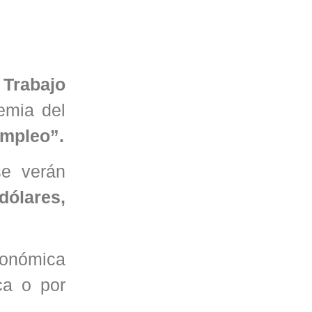
 Trabajo
emia del
empleo”.
se verán
 dólares,
económica
ca o por