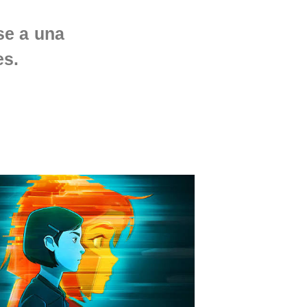
se a una
es.