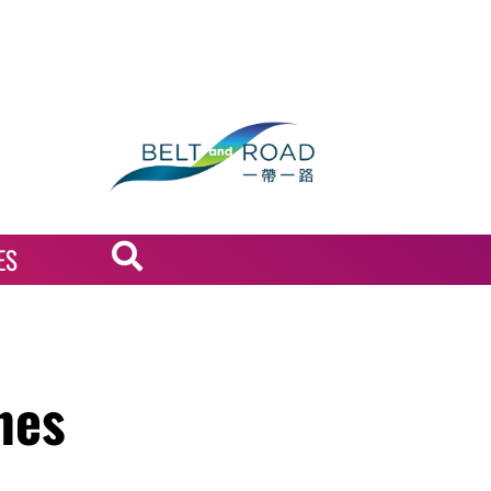
ES
nes