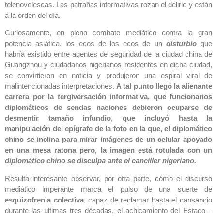
telenovelescas. Las patrañas informativas rozan el delirio y están
a la orden del día.
Curiosamente, en pleno combate mediático contra la gran
potencia asiática, los ecos de los ecos de un
disturbio
que
habría existido entre agentes de seguridad de la ciudad china de
Guangzhou y ciudadanos nigerianos residentes en dicha ciudad,
se convirtieron en noticia y produjeron una espiral viral de
malintencionadas interpretaciones.
A tal punto llegó la alienante
carrera por la tergiversación informativa, que funcionarios
diplomáticos de sendas naciones debieron ocuparse de
desmentir tamaño infundio, que incluyó hasta la
manipulación del epígrafe de la foto en la que, el diplomático
chino se inclina para mirar imágenes de un celular apoyado
en una mesa ratona pero, la imagen está rotulada con un
diplomático chino se disculpa ante el canciller nigeriano.
Resulta interesante observar, por otra parte, cómo el discurso
mediático imperante marca el pulso de una suerte de
esquizofrenia colectiva
, capaz de reclamar hasta el cansancio
durante las últimas tres décadas, el achicamiento del Estado –