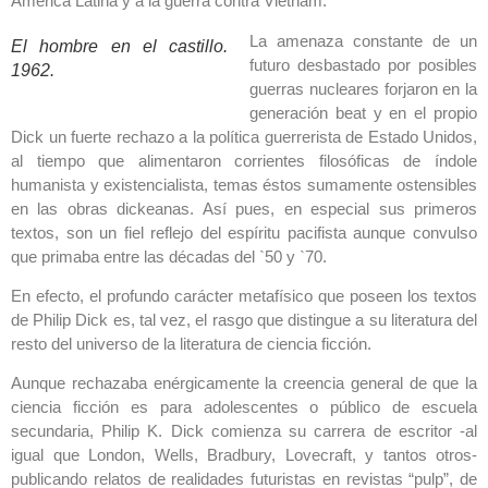
América Latina y a la guerra contra Vietnam.
La amenaza constante de un
El hombre en el castillo.
futuro desbastado por posibles
1962.
guerras nucleares forjaron en la
generación beat y en el propio
Dick un fuerte rechazo a la política guerrerista de Estado Unidos,
al tiempo que alimentaron corrientes filosóficas de índole
humanista y existencialista, temas éstos sumamente ostensibles
en las obras dickeanas. Así pues, en especial sus primeros
textos, son un fiel reflejo del espíritu pacifista aunque convulso
que primaba entre las décadas del `50 y `70.
En efecto, el profundo carácter metafísico que poseen los textos
de Philip Dick es, tal vez, el rasgo que distingue a su literatura del
resto del universo de la literatura de ciencia ficción.
Aunque rechazaba enérgicamente la creencia general de que la
ciencia ficción es para adolescentes o público de escuela
secundaria, Philip K. Dick comienza su carrera de escritor -al
igual que London, Wells, Bradbury, Lovecraft, y tantos otros-
publicando relatos de realidades futuristas en revistas “pulp”, de