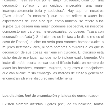
nosotros: mesa servida por el mejor proveedor, casa con una
decoración soñada y un cuidado impecable, una mujer
incomparablemente bella y seductora”. Hay aquí un nosotros
(“Nos ofrece”, “a nosotros”) que no se refiere a
todos
los
espectadores del cine sino que, como mínimo, se refiere a los
sujetos que desean una mujer, podemos sospechar, un nosotros
compuesto por varones, heterosexuales, burgueses (“casa con
decoración soñada”). Si el ejemplo se limitara a lo dicho (no es el
caso de Rosset), el cine no sería para varones homosexuales o
mujeres heterosexuales, ni para hombres o mujeres a los que la
decoración de sus cosas les tiene sin cuidado. El discurso está
dicho desde ese lugar, aunque no lo indique explícitamente. Un
lector distraído podría pensar que el filósofo habla en nombre de
todos
los hombres, varones, mujeres, burgueses o trabajadores
que van al cine. Y sin embargo, las marcas de clase y género se
encuentran allí en el discurso inevitablemente.
Los distintos
loci
de enunciación y la idea de comunicador
Existen siempre distintos lugares (
loci
) de enunciación, tantos