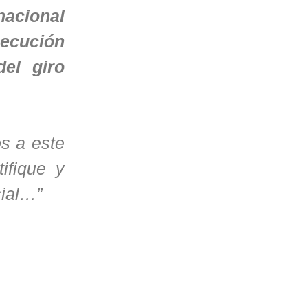
nacional
secución
del giro
os a este
ifique y
cial…”