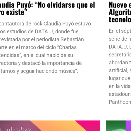
audia Puyó: “No olvidarse que el
Nuevo e
ro existe”
Algorit
tecnol
cantautora de rock Claudia Puyó estuvo
En el sép
los estudios de DATA.U, donde fue
serie de
revistada por el periodista Sebastián
DATA.U, L
rte en el marco del ciclo “Charlas
secretari
tendidas”, en el cual habló de su
abordan t
yectoria y destacó la importancia de
artificial
ntarnos y seguir haciendo música”.
lugar que
en la vid
estadoun
Pantheon