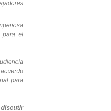
ajadores
mperiosa
 para el
audiencia
 acuerdo
nal para
discutir