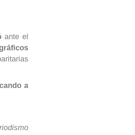
ó
ante el
gráficos
ritarias
ocando a
riodismo