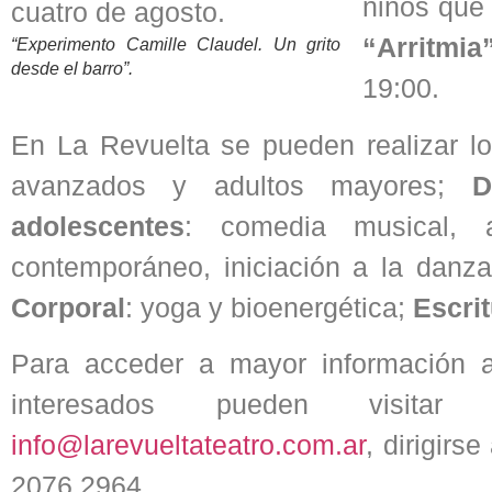
niños que
“Arritmia
“Experimento Camille Claudel. Un grito
desde el barro”.
19:00.
En La Revuelta se pueden realizar l
avanzados y adultos mayores;
D
adolescentes
: comedia musical, a
contemporáneo, iniciación a la danza
Corporal
: yoga y bioenergética;
Escrit
Para acceder a mayor información ac
interesados pueden visita
info@larevueltateatro.com.ar
, dirigir
2076.2964.