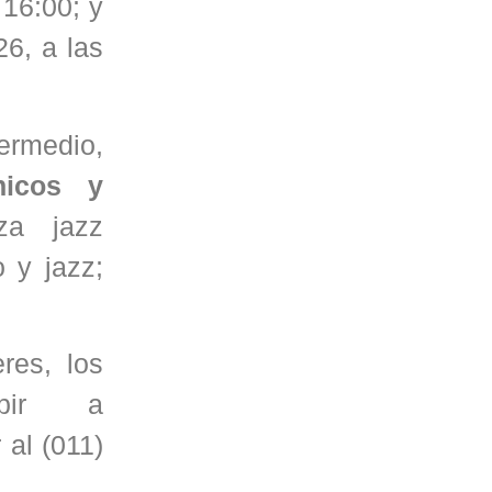
16:00; y
26, a las
termedio,
hicos y
za jazz
 y jazz;
res, los
ibir a
 al (011)