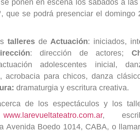
 se ponen en escena los sábados a las 
”
, que se podrá presenciar el domingo 
os
talleres
de
Actuación
: iniciados, in
irección
: dirección de actores;
C
ctuación adolescentes inicial, dan
, acrobacia para chicos, danza clásico
ura:
dramaturgia y escritura creativa.
erca de los espectáculos y los talle
r
www.larevueltateatro.com.ar
, escr
se a Avenida Boedo 1014, CABA, o llamar