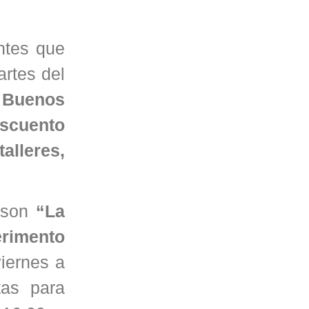
ntes que
artes del
e Buenos
escuento
alleres,
a son
“La
rimento
viernes a
tas para