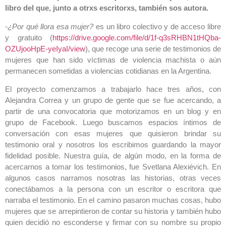
libro del que, junto a otrxs escritorxs, también sos autora.
-¿Por qué llora esa mujer?
es un libro colectivo y de acceso libre
y gratuito (
https://drive.google.com/file/d/1f-q3sRHBN1tHQba-
OZUjooHpE-yeIyaI/view
), que recoge una serie de testimonios de
mujeres que han sido víctimas de violencia machista o aún
permanecen sometidas a violencias cotidianas en la Argentina.
El proyecto comenzamos a trabajarlo hace tres años, con
Alejandra Correa y un grupo de gente que se fue acercando, a
partir de una convocatoria que motorizamos en un blog y en
grupo de Facebook. Luego buscamos espacios íntimos de
conversación con esas mujeres que quisieron brindar su
testimonio oral y nosotros los escribimos guardando la mayor
fidelidad posible. Nuestra guía, de algún modo, en la forma de
acercarnos a tomar los testimonios, fue Svetlana Alexiévich. En
algunos casos narramos nosotras las historias, otras veces
conectábamos a la persona con un escritor o escritora que
narraba el testimonio. En el camino pasaron muchas cosas, hubo
mujeres que se arrepintieron de contar su historia y también hubo
quien decidió no esconderse y firmar con su nombre su propio