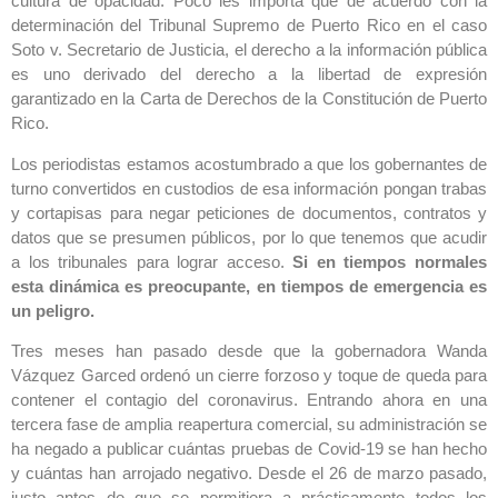
cultura de opacidad. Poco les importa que de acuerdo con la
determinación del Tribunal Supremo de Puerto Rico en el caso
Soto v. Secretario de Justicia, el derecho a la información pública
es uno derivado del derecho a la libertad de expresión
garantizado en la Carta de Derechos de la Constitución de Puerto
Rico.
Los periodistas estamos acostumbrado a que los gobernantes de
turno convertidos en custodios de esa información pongan trabas
y cortapisas para negar peticiones de documentos, contratos y
datos que se presumen públicos, por lo que tenemos que acudir
a los tribunales para lograr acceso.
Si en tiempos normales
esta dinámica es preocupante, en tiempos de emergencia es
un peligro.
Tres meses han pasado desde que la gobernadora Wanda
Vázquez Garced ordenó un cierre forzoso y toque de queda para
contener el contagio del coronavirus. Entrando ahora en una
tercera fase de amplia reapertura comercial, su administración se
ha negado a publicar cuántas pruebas de Covid-19 se han hecho
y cuántas han arrojado negativo. Desde el 26 de marzo pasado,
justo antes de que se permitiera a prácticamente todos los