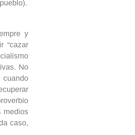
 pueblo).
iempre y
r “cazar
ocialismo
tivas. No
, cuando
recuperar
proverbio
s medios
ada caso,