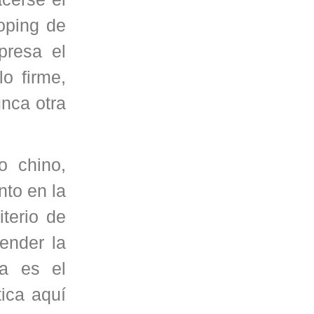
oping de
presa el
o firme,
unca otra
o chino,
nto en la
iterio de
ender la
a es el
tica aquí