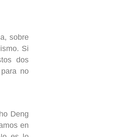
a, sobre
ismo. Si
stos dos
 para no
cho Deng
gamos en
No es lo