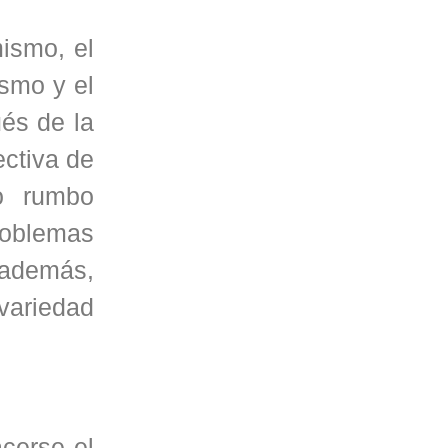
ismo, el
ismo y el
és de la
ectiva de
ro rumbo
roblemas
 además,
 variedad
acerse el