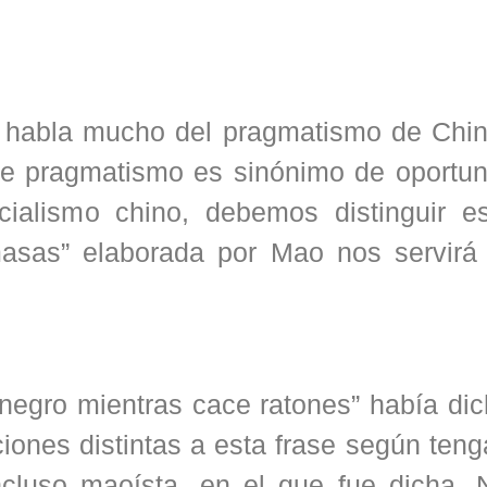
e habla mucho del pragmatismo de Chin
e pragmatismo es sinónimo de oportun
ialismo chino, debemos distinguir e
masas” elaborada por Mao nos servirá
 negro mientras cace ratones” había di
iones distintas a esta frase según ten
ncluso maoísta, en el que fue dicha. 