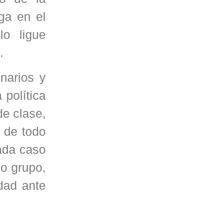
ga en el
lo ligue
.
narios y
 política
de clase,
 de todo
cada caso
ño grupo,
idad ante