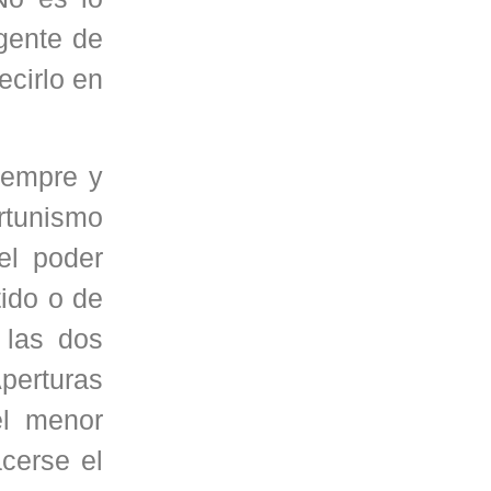
igente de
ecirlo en
iempre y
rtunismo
el poder
tido o de
 las dos
erturas
el menor
cerse el