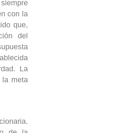
o siempre
en con la
tido que,
ción del
 supuesta
ablecida
rdad. La
 la meta
cionaria.
do de la