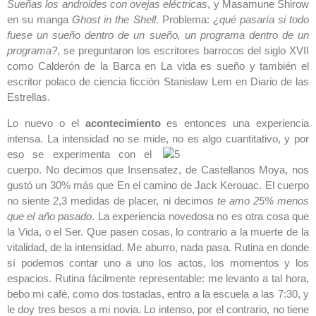
Sueñas los androides con ovejas eléctricas
, y Masamune Shirow
en su manga
Ghost in the Shell
. Problema:
¿qué pasaría si todo
fuese un sueño dentro de un sueño, un programa dentro de un
programa?
, se preguntaron los escritores barrocos del siglo XVII
como Calderón de la Barca en La vida es sueño y también el
escritor polaco de ciencia ficción Stanislaw Lem en Diario de las
Estrellas.
Lo nuevo o el
acontecimiento
es entonces una experiencia
intensa. La intensidad no se mide, no es algo
cuantitativo, y por
eso se experimenta con el
cuerpo. No decimos que Insensatez, de Castellanos Moya, nos
gustó un 30% más que En el camino de Jack Kerouac. El cuerpo
no siente 2,3 medidas de placer, ni decimos
te amo 25% menos
que el año pasado
. La experiencia novedosa no es otra cosa que
la Vida, o el Ser. Que pasen cosas, lo contrario a la muerte de la
vitalidad, de la intensidad. Me aburro, nada pasa. Rutina en donde
sí podemos contar uno a uno los actos, los momentos y los
espacios. Rutina fácilmente representable: me levanto a tal hora,
bebo mi café, como dos tostadas, entro a la escuela a las 7:30, y
le doy tres besos a mi novia. Lo intenso, por el contrario, no tiene