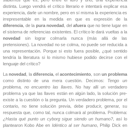
distinta. Luego vendrá el crítico literario e intentará explicar esa
experiencia, darle un nombre, pero en sí misma la experiencia es
irrepresentable en la medida en que es expresión de la
diferencia
, de la
pura novedad
, del
afuera
que no tiene lugar en
el sistema de referencias existentes. El crítico le dará vueltas a la
novedad
sin lograr colmarla nunca (más allá de las
pretensiones). La novedad no se colma, no puede ser reducida a
una representación. Porque si esto fuera posible, ¿qué sentido
tendría la literatura si lo mismo hubiese podido decirse con el
lenguaje del crítico?
La
novedad
, la
diferencia
, el
acontecimiento
, son
un problema
como distinto de una mera cuestión. Decimos:
Tengo un
problema, no encuentro las llaves
. No hay allí un verdadero
problema ya que las llaves están en algún lado, la solución pre-
existe a la cuestión o la pregunta. Un verdadero problema, por el
contario, no tiene solución previa, debe producir, generar, su
respuesta que, como tal, nunca colmará al problema. Problema:
¿Hasta qué punto un cyborg sigue siendo un humano?
, así lo
plantearon Kobo Abe en
Idéntico al ser humano
, Philip Dick en