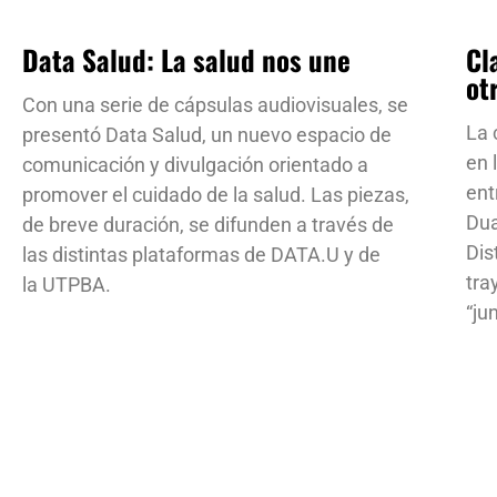
Data Salud: La salud nos une
Cl
ot
Con una serie de cápsulas audiovisuales, se
La 
presentó Data Salud, un nuevo espacio de
en 
comunicación y divulgación orientado a
ent
promover el cuidado de la salud. Las piezas,
Dua
de breve duración, se difunden a través de
Dis
las distintas plataformas de DATA.U y de
tra
la UTPBA.
“ju