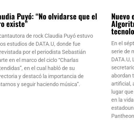
audia Puyó: “No olvidarse que el
Nuevo e
ro existe”
Algorit
tecnol
cantautora de rock Claudia Puyó estuvo
En el sép
los estudios de DATA.U, donde fue
serie de
revistada por el periodista Sebastián
DATA.U, L
rte en el marco del ciclo “Charlas
secretari
tendidas”, en el cual habló de su
abordan t
yectoria y destacó la importancia de
artificial
ntarnos y seguir haciendo música”.
lugar que
en la vid
estadoun
Pantheon