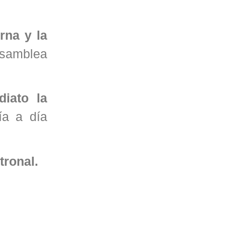
rna y la
Asamblea
.
diato la
ía a día
tronal.