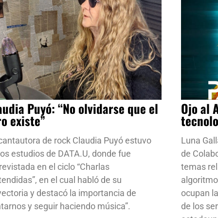
audia Puyó: “No olvidarse que el
Ojo al 
ro existe”
tecnol
cantautora de rock Claudia Puyó estuvo
Luna Gall
los estudios de DATA.U, donde fue
de Colab
revistada en el ciclo “Charlas
temas rela
tendidas”, en el cual habló de su
algoritmo
yectoria y destacó la importancia de
ocupan la
ntarnos y seguir haciendo música”.
de los se