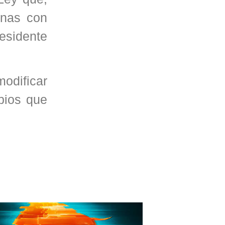
onas con
esidente
odificar
bios que