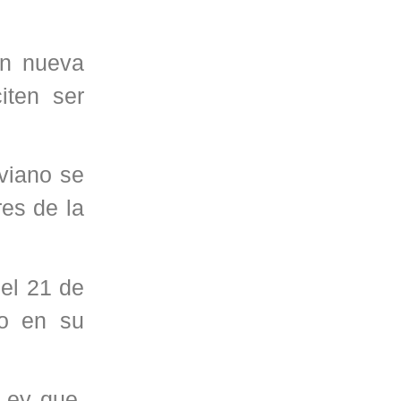
on nueva
iten ser
iviano se
res de la
el 21 de
ro en su
Ley que,