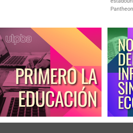
estadoun
Pantheon