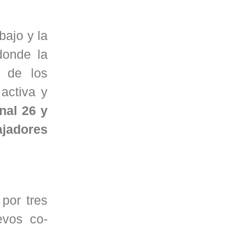
bajo y la
donde la
r de los
activa y
nal 26 y
ajadores
por tres
evos co-