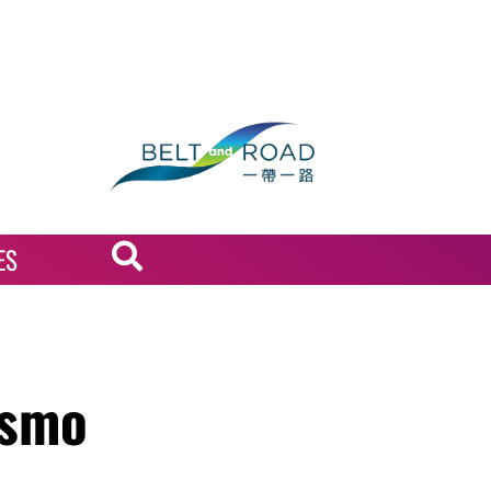
ES
ismo