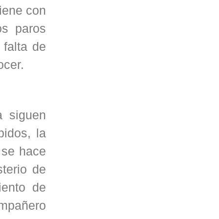
tiene con
os paros
 falta de
ocer.
a siguen
pidos, la
 se hace
terio de
iento de
ompañero