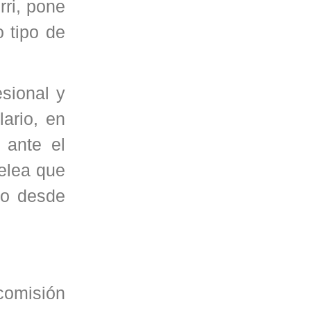
rri, pone
o tipo de
esional y
lario, en
 ante el
pelea que
do desde
 comisión