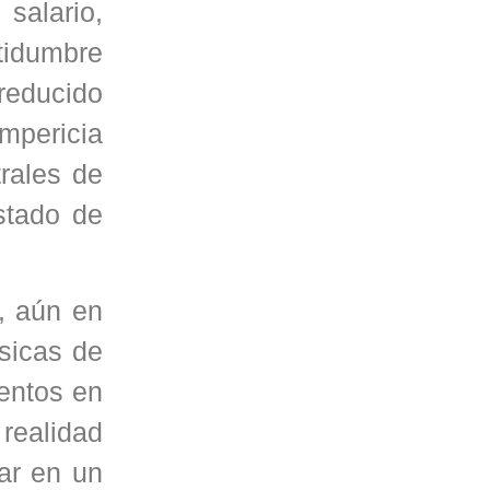
salario,
tidumbre
 reducido
mpericia
rales de
estado de
, aún en
sicas de
entos en
realidad
har en un