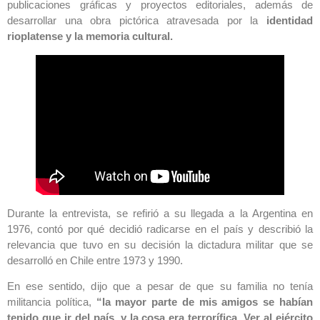
publicaciones gráficas y proyectos editoriales, además de
desarrollar una obra pictórica atravesada por la
identidad
rioplatense y la memoria cultural.
Durante la entrevista, se refirió a su llegada a la Argentina en
1976, contó por qué decidió radicarse en el país y describió la
relevancia que tuvo en su decisión la dictadura militar que se
desarrolló en Chile entre 1973 y 1990.
En ese sentido, dijo que a pesar de que su familia no tenía
militancia política,
“la mayor parte de mis amigos se habían
tenido que ir del país, y la cosa era terrorífica. Ver al ejército