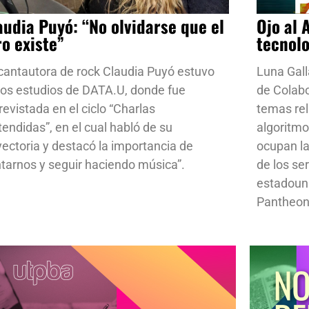
audia Puyó: “No olvidarse que el
Ojo al 
ro existe”
tecnol
cantautora de rock Claudia Puyó estuvo
Luna Gall
los estudios de DATA.U, donde fue
de Colab
revistada en el ciclo “Charlas
temas rela
tendidas”, en el cual habló de su
algoritmo
yectoria y destacó la importancia de
ocupan la
ntarnos y seguir haciendo música”.
de los se
estadoun
Pantheon