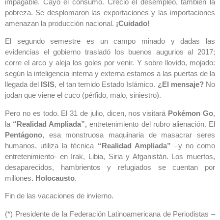
impagable. Cayó el consumo. Creció el desempleo, también la
pobreza. Se desplomaron las exportaciones y las importaciones
amenazan la producción nacional.
¡Cuidado!
El segundo semestre es un campo minado y dadas las
evidencias el gobierno trasladó los buenos augurios al 2017;
corre el arco y aleja los goles por venir. Y sobre llovido, mojado:
según la inteligencia interna y externa estamos a las puertas de la
llegada del
ISIS
, el tan temido Estado Islámico.
¿El mensaje?
No
jodan que viene el cuco (pérfido, malo, siniestro).
Pero no es todo. El 31 de julio, dicen, nos visitará
Pokémon Go
,
la
“Realidad Ampliada”,
entretenimiento del rubro alienación. El
Pentágono
, esa monstruosa maquinaria de masacrar seres
humanos, utiliza la técnica
“Realidad Ampliada”
–y no como
entretenimiento- en Irak, Libia, Siria y Afganistán. Los muertos,
desaparecidos, hambrientos y refugiados se cuentan por
millones
. Holocausto
.
Fin de las vacaciones de invierno.
(*) Presidente de la Federación Latinoamericana de Periodistas –