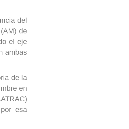
uncia del
 (AM) de
do el eje
 en ambas
ia de la
iembre en
 AATRAC)
 por esa