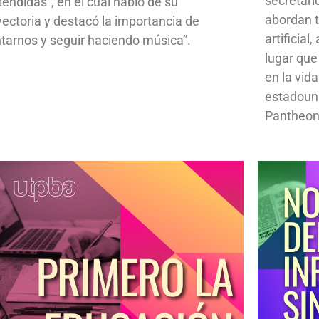
secretari
tendidas”, en el cual habló de su
abordan t
yectoria y destacó la importancia de
artificial
ntarnos y seguir haciendo música”.
lugar que
en la vid
estadoun
Pantheon