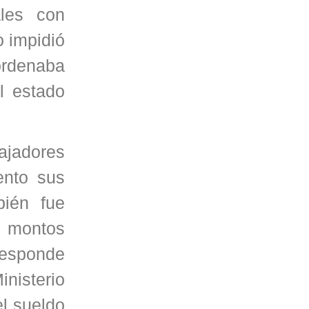
ales con
o impidió
 ordenaba
al estado
bajadores
ento sus
bién fue
s montos
responde
inisterio
el sueldo