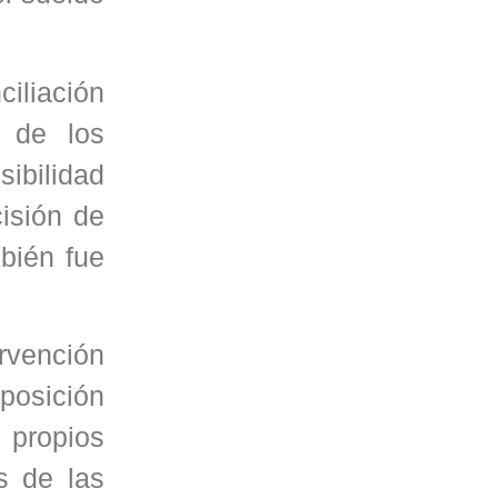
iliación
o de los
sibilidad
isión de
mbién fue
ervención
posición
 propios
s de las