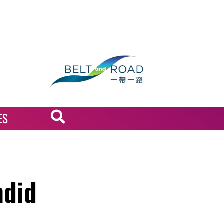
ES
ndid