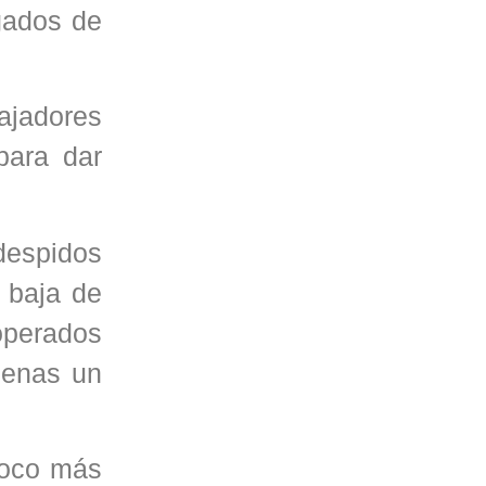
gados de
ajadores
para dar
despidos
a baja de
operados
penas un
poco más