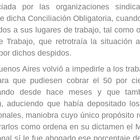
ada por las organizaciones sindic
de dicha Conciliación Obligatoria, cuand
idos a sus lugares de trabajo, tal como
e Trabajo, que retrotraía la situación 
 por dichos despidos.
enos Aires volvió a impedirle a los tra
ara que pudiesen cobrar el 50 por ci
icando desde hace meses y que tam
), aduciendo que había depositado lo
onales, maniobra cuyo único propósito 
rarlos como ordena en su dictamen el M
sonal sí le fue abonado ese porcentaje d