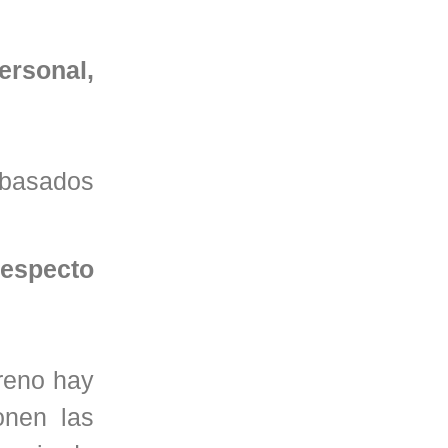
ersonal,
s basados
respecto
reno hay
onen las