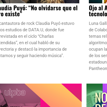
audia Puyó: “No olvidarse que el
Ojo al 
ro existe”
tecnol
cantautora de rock Claudia Puyó estuvo
Luna Gall
los estudios de DATA.U, donde fue
de Colab
revistada en el ciclo “Charlas
temas rela
tendidas”, en el cual habló de su
algoritmo
yectoria y destacó la importancia de
ocupan la
ntarnos y seguir haciendo música”.
de los se
estadoun
Pantheon