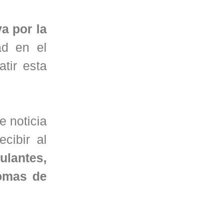
a por la
ad en el
tir esta
e noticia
cibir al
ulantes,
tomas de