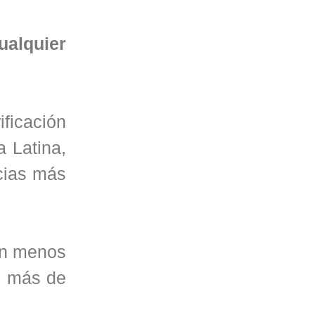
ualquier
ficación
a Latina,
cias más
 en menos
n más de