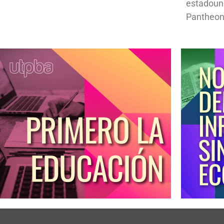
estadoun
Pantheon