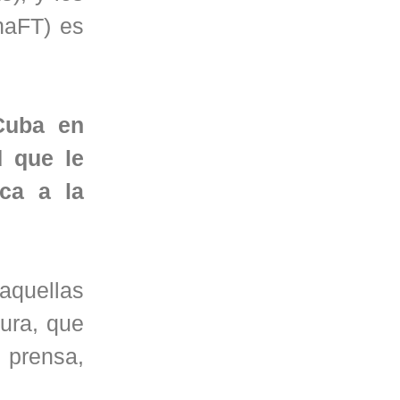
naFT) es
Cuba en
d que le
oca a la
aquellas
ura, que
 prensa,