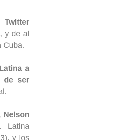
Twitter
, y de al
a Cuba.
Latina a
e de ser
l.
, Nelson
 Latina
), y los