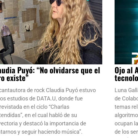
audia Puyó: “No olvidarse que el
Ojo al 
ro existe”
tecnol
cantautora de rock Claudia Puyó estuvo
Luna Gall
los estudios de DATA.U, donde fue
de Colab
revistada en el ciclo “Charlas
temas rela
tendidas”, en el cual habló de su
algoritmo
yectoria y destacó la importancia de
ocupan la
ntarnos y seguir haciendo música”.
de los se